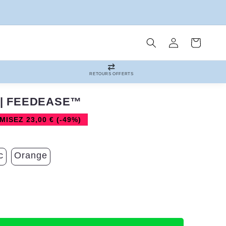
Connexion
Panier
RETOURS OFFERTS
 | FEEDEASE™
ISEZ 23,00 € (-49%)
c
Orange