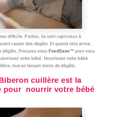
eu difficile. Parfois, ils sont capricieux à
uvent causer des dégâts. Et quand cela arrive,
rs dégâts. Procurez-vous
FeedEase™
pour vous
 nourrissez votre bébé. Nourrissez votre bébé
lère, tout en faisant moins de dégâts.
beron cuillère est la
e pour nourrir votre bébé