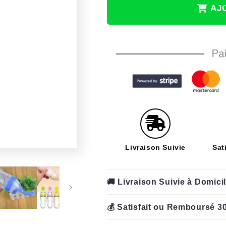
de
de
AJ
Biberon
Biberon
cuillère
cuillère
|
|
FeedEase™
FeedEase™
Livraison Suivie
Sat
🚚 Livraison Suivie à Domici
💰 Satisfait ou Remboursé 30