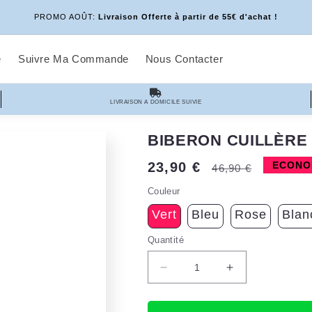
PROMO AOÛT:
Livraison Offerte à partir de 55€ d'achat !
e
Suivre Ma Commande
Nous Contacter
LIVRAISON A DOMICILE SUIVIE
BIBERON CUILLÈRE
Prix
Prix
23,90 €
ECONOM
46,90 €
promotionnel
habituel
Couleur
Vert
Bleu
Rose
Blan
Quantité
Réduire
Augmenter
la
la
quantité
quantité