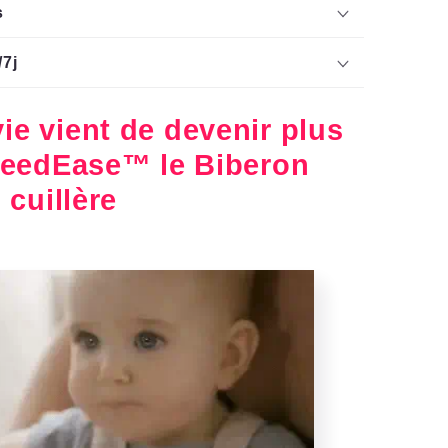
s
/7j
ie vient de devenir plus
 FeedEase™ le Biberon
cuillère