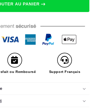
OUTER AU PANIER
isfait ou Remboursé
Support Français
le
j